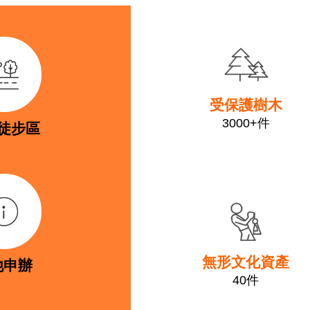
link
受保護樹木
3000+件
徒步區
link
無形文化資產
他申辦
40件