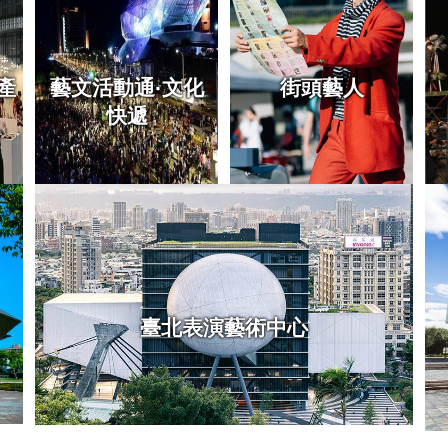
產
藝文活動通·文化
街頭藝人
快遞
臺北表演藝術中心