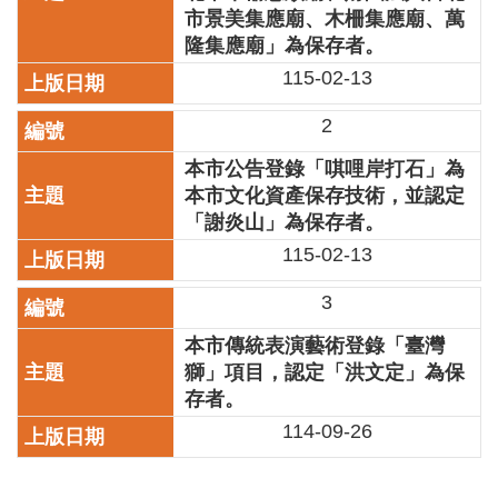
業
市景美集應廟、木柵集應廟、萬
務
隆集應廟」為保存者。
項
115-02-13
目
2
臺
北
本市公告登錄「唭哩岸打石」為
藝
本市文化資產保存技術，並認定
文
空
「謝炎山」為保存者。
間
115-02-13
歷
3
年
文
本市傳統表演藝術登錄「臺灣
化
獅」項目，認定「洪文定」為保
節
存者。
慶
114-09-26
廉
政
專