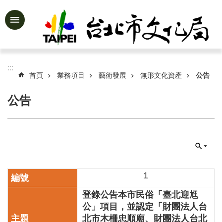
跳到主要內容區塊
進
階
搜
尋
:::
首頁
業務項目
藝術發展
無形文化資產
公告
公告
公
告
資
訊
認
識
1
文
登錄公告本市民俗「臺北迎尪
化
局
公」項目，並認定「財團法人台
北市木柵忠順廟、財團法人台北