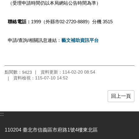
（受理申請時間仍以本局網站公告時間為準）
訊
聯
聯絡電話：
1999（外縣市02-2720-8889）分機 3515
絡
資
訊
申請/查詢/相關訊息連結：
藝文補助資訊平台
影
音
專
區
點閱數：
資料更新：
114-02-20 08:54
9423
資料檢視：
115-07-10 14:52
回
首
回上一頁
頁
:::
網
站
導
110204 臺北市信義區市府路1號4樓東北區
覽