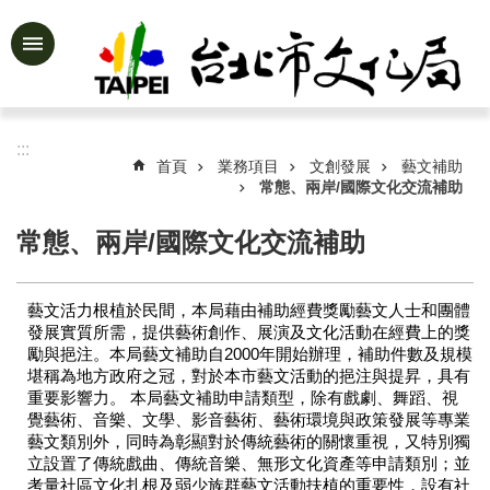
跳到主要內容區塊
進
階
搜
尋
:::
首頁
業務項目
文創發展
藝文補助
常態、兩岸/國際文化交流補助
常態、兩岸/國際文化交流補助
公
告
資
藝文活力根植於民間，本局藉由補助經費獎勵藝文人士和團體
訊
發展實質所需，提供藝術創作、展演及文化活動在經費上的獎
勵與挹注。本局藝文補助自2000年開始辦理，補助件數及規模
認
堪稱為地方政府之冠，對於本市藝文活動的挹注與提昇，具有
識
重要影響力。 本局藝文補助申請類型，除有戲劇、舞蹈、視
文
覺藝術、音樂、文學、影音藝術、藝術環境與政策發展等專業
化
藝文類別外，同時為彰顯對於傳統藝術的關懷重視，又特別獨
局
立設置了傳統戲曲、傳統音樂、無形文化資產等申請類別；並
考量社區文化扎根及弱少族群藝文活動扶植的重要性，設有社