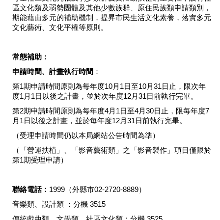
業
區文化類及弱勢團體及其他少數族群、原住民族類申請類別，
務
期能藉由多元的補助機制，提昇市民生活文化素養，落實多元
項
文化藝術、文化平權等原則。
目
臺
常態補助：
北
申請時間、計畫執行時間
：
藝
文
第1期申請時間原則為每年度10月1日至10月31日止，限次年
度1月1日以後之計畫，並於次年度12月31日前執行完畢。
空
間
第2期申請時間原則為每年度4月1日至4月30日止，限每年度7
月1日以後之計畫，並於每年度12月31日前執行完畢。
歷
（受理申請時間仍以本局網站公告時間為準）
年
文
（「營運扶植」、「影音藝術類」之「影音製作」項目僅限於
化
第1期受理申請）
節
慶
聯絡電話：
1999（外縣市02-2720-8889）
廉
音樂類、設計類 ：分機 3515
政
傳統戲曲類、文學類、社區文化類：分機 3525
專