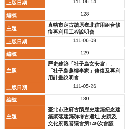
111-06-14
訊
128
聯
絡
直轄市定古蹟原臺北信用組合修
資
復再利用工程說明會
訊
111-06-09
影
129
音
專
歷史建築「社子島玄安宮」、
區
「社子島燕樓李家」修復及再利
用計畫說明會
回
111-05-26
首
頁
130
網
臺北市政府古蹟歷史建築紀念建
站
築聚落建築群考古遺址 史蹟及
導
文化景觀審議會第149次會議
覽