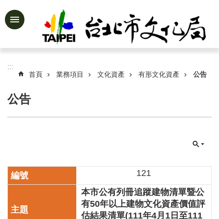
跳到主要內容區塊
進
階
搜
尋
:::
首頁
業務項目
文化資產
有形文化資產
公告
公告
公
告
資
訊
認
識
121
文
本市公有列冊追蹤建物清單暨公
化
局
有50年以上建物文化資產價值評
估結果清單(111年4月1日至111