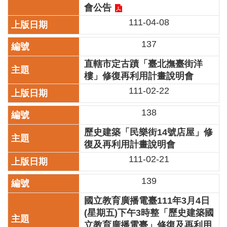
會公告
開
資
111-04-08
訊
137
著
作
直轄市定古蹟「臺北撫臺街洋
權
樓」修復再利用計畫說明會
聲
111-02-22
明
138
隱
私
歷史建築「民樂街14號店屋」修
權
復及再利用計畫說明會
保
111-02-21
護
政
策
139
國立教育廣播電臺111年3月4日
資
訊
(星期五)下午3時整「歷史建築國
安
立教育廣播電臺」修復及再利用