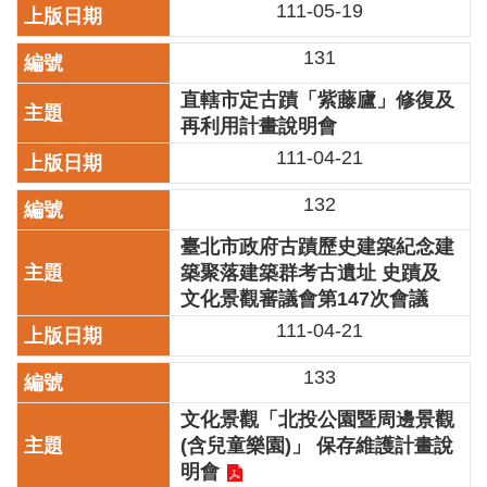
111-05-19
陳
情
131
系
統
直轄市定古蹟「紫藤廬」修復及
再利用計畫說明會
雙
111-04-21
語
詞
132
彙
臺北市政府古蹟歷史建築紀念建
台
築聚落建築群考古遺址 史蹟及
北
文化景觀審議會第147次會議
通
111-04-21
English
133
易
讀
文化景觀「北投公園暨周邊景觀
專
(含兒童樂園)」 保存維護計畫說
區
明會