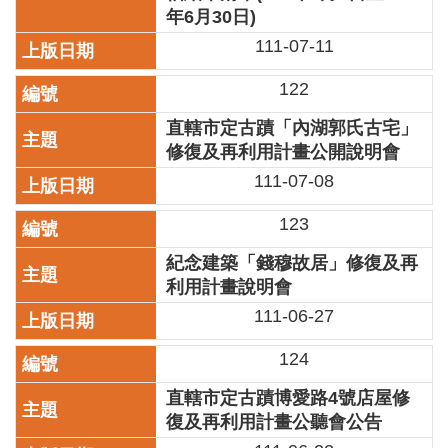
業
年6月30日)
務
111-07-11
項
目
122
臺
直轄市定古蹟「內湖郭氏古宅」
北
修復及再利用計畫公開說明會
藝
文
111-07-08
空
間
123
歷
紀念建築「錢穆故居」修復及再
年
利用計畫說明會
文
111-06-27
化
節
124
慶
直轄市定古蹟博愛路4號店屋修
廉
復及再利用計畫公聽會公告
政
專