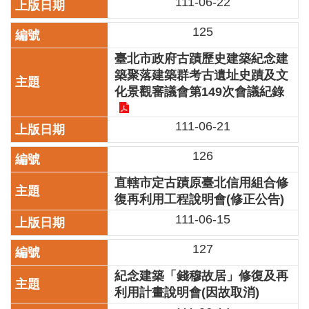
111-06-22
區
125
珍
臺北市政府古蹟歷史建築紀念建
貴
文
築聚落建築群考古遺址史蹟及文
化
化景觀審議會第149次會議紀錄
資
源
111-06-21
補
126
助/
申
直轄市定古蹟原臺北信用組合修
請
復再利用工程說明會(修正公告)
案
件
111-06-15
政
127
府
紀念建築「錢穆故居」修復及再
公
開
利用計畫說明會(因故取消)
資