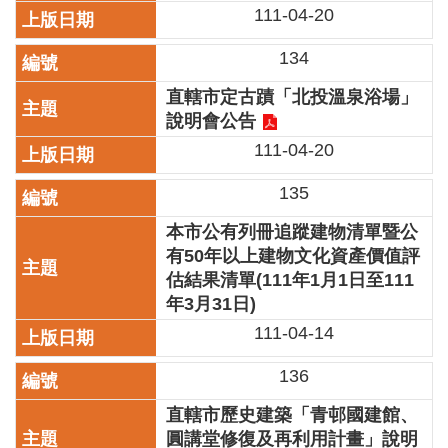
111-04-20
廉
政
134
平
臺
直轄市定古蹟「北投溫泉浴場」
專
說明會公告
區
111-04-20
常
見
135
問
答
本市公有列冊追蹤建物清單暨公
有50年以上建物文化資產價值評
臺
估結果清單(111年1月1日至111
北
年3月31日)
市
111-04-14
政
府
136
政
直轄市歷史建築「青邨國建館、
府
圓講堂修復及再利用計畫」說明
公