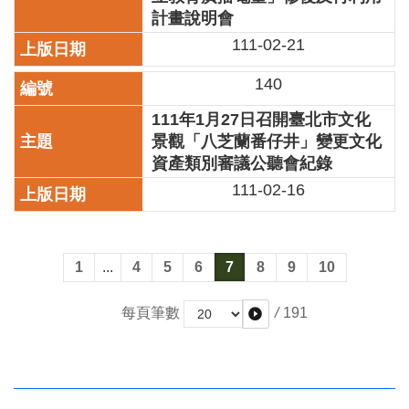
全
計畫說明會
政
111-02-21
策
140
政
府
111年1月27日召開臺北市文化
網
景觀「八芝蘭番仔井」變更文化
站
資產類別審議公聽會紀錄
資
料
111-02-16
開
放
宣
告
1
...
4
5
6
7
8
9
10
相
/
191
每頁筆數
關
連
結