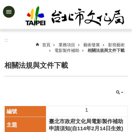
跳到主要內容區塊
進
階
搜
尋
:::
首頁
業務項目
藝術發展
影視藝術
電影製作補助
相關法規與文件下載
相關法規與文件下載
公
告
資
訊
認
識
文
1
化
臺北市政府文化局電影製作補助
局
申請須知(自114年2月14日生效)