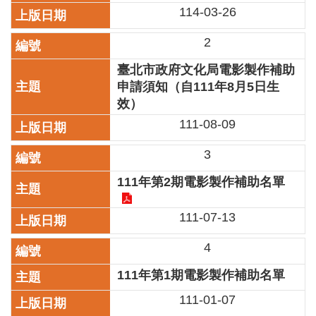
業
114-03-26
務
項
2
目
臺北市政府文化局電影製作補助
臺
申請須知（自111年8月5日生
北
效）
藝
111-08-09
文
空
間
3
111年第2期電影製作補助名單
歷
年
文
111-07-13
化
節
4
慶
111年第1期電影製作補助名單
廉
111-01-07
政
專