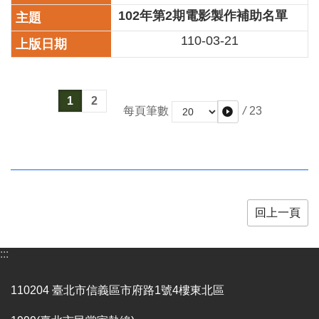
開
102年第2期電影製作補助名單
資
110-03-21
訊
著
作
1
2
權
/
23
每頁筆數
聲
明
隱
私
權
保
回上一頁
護
政
策
:::
資
110204 臺北市信義區市府路1號4樓東北區
訊
安