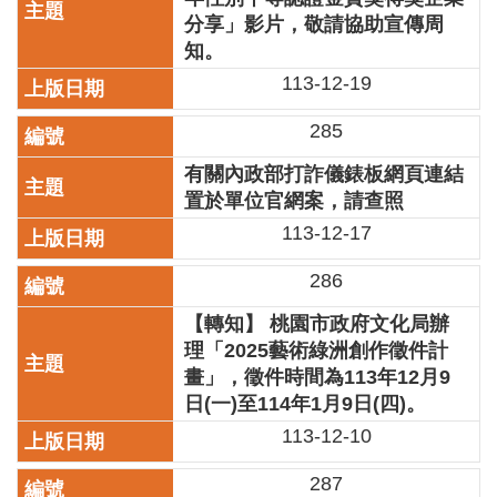
分享」影片，敬請協助宣傳周
區
知。
珍
113-12-19
貴
文
285
化
資
有關內政部打詐儀錶板網頁連結
源
置於單位官網案，請查照
113-12-17
補
助/
286
申
請
【轉知】 桃園市政府文化局辦
案
理「2025藝術綠洲創作徵件計
件
畫」，徵件時間為113年12月9
政
日(一)至114年1月9日(四)。
府
113-12-10
公
開
287
資