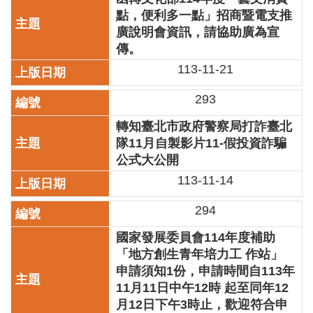
廉
點，便利多一點」招商暨電支推
政
廣說明會資訊，請協助廣為宣
平
傳。
臺
113-11-21
專
區
293
常
轉知臺北市政府警察局打詐臺北
見
隊11月自製影片11-假投資詐騙
問
答
公式大公開
113-11-14
臺
北
294
市
國家發展委員會114年度補助
政
府
「地方創生青年培力工 作站」
申請須知1份，申請時間自113年
政
11月11日中午12時 起至同年12
府
月12日下午3時止，歡迎符合申
公