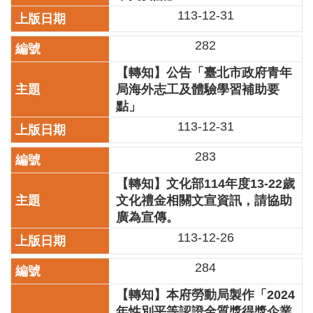
業
113-12-31
務
項
282
目
【轉知】公告「臺北市政府青年
臺
局海外志工及體驗學習補助要
北
點」
藝
文
113-12-31
空
間
283
歷
【轉知】文化部114年度13-22歲
年
文化禮金相關文宣資訊，請協助
文
廣為宣傳。
化
113-12-26
節
慶
284
廉
【轉知】本府勞動局製作「2024
政
年性別平等認證金質獎得獎企業
專