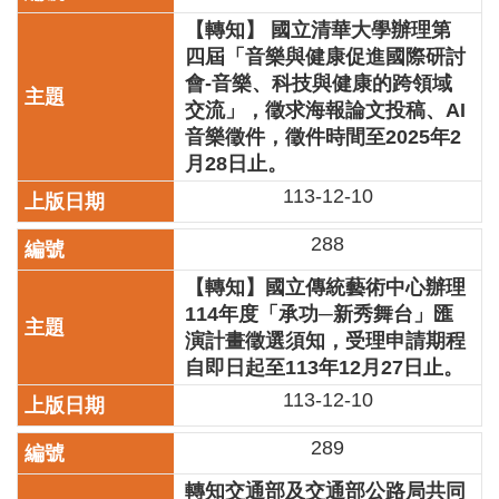
訊
【轉知】 國立清華大學辦理第
四屆「音樂與健康促進國際研討
聯
會-音樂、科技與健康的跨領域
絡
交流」，徵求海報論文投稿、AI
資
訊
音樂徵件，徵件時間至2025年2
月28日止。
影
113-12-10
音
專
288
區
【轉知】國立傳統藝術中心辦理
114年度「承功─新秀舞台」匯
回
演計畫徵選須知，受理申請期程
首
頁
自即日起至113年12月27日止。
113-12-10
網
站
289
導
覽
轉知交通部及交通部公路局共同